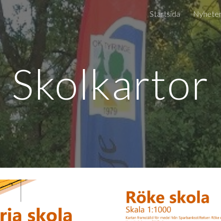
Startsida
Nyhete
ip to main content
Skip to navigat
Skolkartor