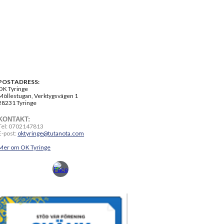
POSTADRESS:
OK Tyringe
Möllestugan, Verktygsvägen 1
28231 Tyringe
KONTAKT:
Tel: 0702147813
E-post:
oktyringe@tutanota.com
Mer om OK Tyringe