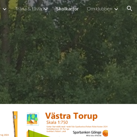
r
Träna & tävla
Skolkartor
Om klubben
ion